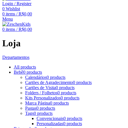
Login / Register
0
Wishlist
0
items
/
R$
0,00
Menu
0
items
/
R$
0,00
Loja
Departamentos
All
products
Bebê
0 products
Calendários
0 products
Cartões de Agradecimento
0 products
Cartões de Visita
0 products
Folders / Folhetos
0 products
Kits Personalizados
0 products
Marca Página
0 products
Pastas
0 products
Tags
0 products
Convencionais
0 products
Personalizadas
0 products