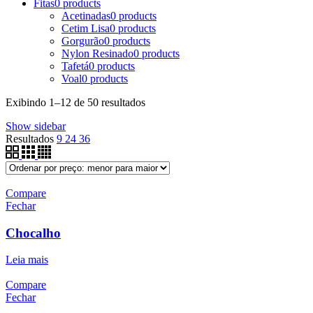
Fitas
0 products
Acetinadas
0 products
Cetim Lisa
0 products
Gorgurão
0 products
Nylon Resinado
0 products
Tafetá
0 products
Voal
0 products
Exibindo 1–12 de 50 resultados
Show sidebar
Resultados
9
24
36
Compare
Fechar
Chocalho
Leia mais
Compare
Fechar