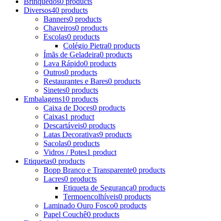
Brinquedos
0 products
Diversos
40 products
Banners
0 products
Chaveiros
0 products
Escolas
0 products
Colégio Pietra
0 products
Ímãs de Geladeira
0 products
Lava Rápido
0 products
Outros
0 products
Restaurantes e Bares
0 products
Sinetes
0 products
Embalagens
10 products
Caixa de Doces
0 products
Caixas
1 product
Descartáveis
0 products
Latas Decorativas
9 products
Sacolas
0 products
Vidros / Potes
1 product
Etiquetas
0 products
Bopp Branco e Transparente
0 products
Lacres
0 products
Etiqueta de Segurança
0 products
Termoencolhíveis
0 products
Laminado Ouro Fosco
0 products
Papel Couchê
0 products