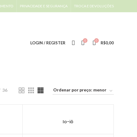
AMENTO
PRIVACIDADE E SEGURANÇA
TROCA E DEVOLUÇÕES
0
0
LOGIN / REGISTER
R$
0,00
36
Io-iô