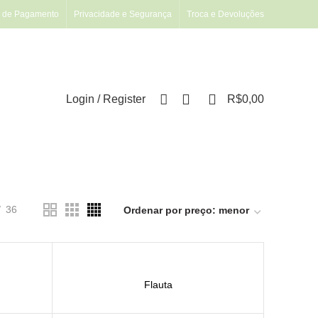
 de Pagamento
Privacidade e Segurança
Troca e Devoluções
0
0
Login / Register
R$
0,00
36
Flauta